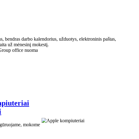
s, bendras darbo kalendorius, užduotys, elektroninis paštas,
aita už mėnesinį mokestį.
Group office nuoma
piuteriai
i
nfigūruojame, mokome