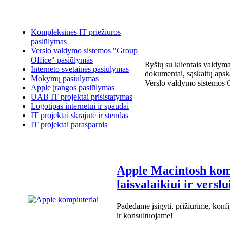
Kompleksinės IT priežiūros
pasiūlymas
Verslo valdymo sistemos "Group
Office" pasiūlymas
Ryšių su klientais valdyma
Interneto svetainės pasiūlymas
dokumentai, sąskaitų apsk
Mokymų pasiūlymas
Verslo valdymo sistemos 
Apple įrangos pasiūlymas
UAB IT projektai prisistatymas
Logotipas internetui ir spaudai
IT projektai skrajutė ir stendas
IT projektai parasparnis
Apple Macintosh kom
laisvalaikiui ir verslu
Padedame įsigyti, prižiūrime, ko
ir konsultuojame!