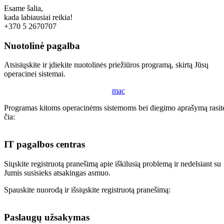
Esame šalia,
kada labiausiai reikia!
+370 5 2670707
Nuotolinė pagalba
Atsisiųskite ir įdiekite nuotolinės priežiūros programą, skirtą Jūsų
operacinei sistemai.
mac
Programas kitoms operacinėms sistemoms bei diegimo aprašymą rasit
čia:
IT pagalbos centras
Siųskite registruotą pranešimą apie iškilusią problemą ir nedelsiant su
Jumis susisieks atsakingas asmuo.
Spauskite nuorodą ir išsiųskite registruotą pranešimą:
Paslaugų užsakymas