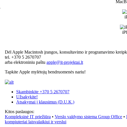
MacB
.
i
iP
Dėl Apple Macintosh įrangos, konsultavimo ir programavimo kreipki
tel. +370 5 2670707
arba elektroniniu paštu
apple@it-projektai.lt
Tapkite Apple mylėtojų bendruomenės nariu!
Skambinkite +370 5 2670707
Užsakykite!
Atsakymai į klausimus (D.U.K.)
Kitos paslaugos:
Kompleksinė IT priežiūra
•
Verslo valdymo sistema Group Office
•
kompiuteriai laisvalaikiui ir verslui