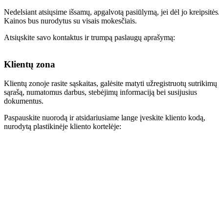
Nedelsiant atsiųsime išsamų, apgalvotą pasiūlymą, jei dėl jo kreipsitės
Kainos bus nurodytus su visais mokesčiais.
Atsiųskite savo kontaktus ir trumpą paslaugų aprašymą:
Klientų zona
Klientų zonoje rasite sąskaitas, galėsite matyti užregistruotų sutrikimų
sąrašą, numatomus darbus, stebėjimų informaciją bei susijusius
dokumentus.
Paspauskite nuorodą ir atsidariusiame lange įveskite kliento kodą,
nurodytą plastikinėje kliento kortelėje: