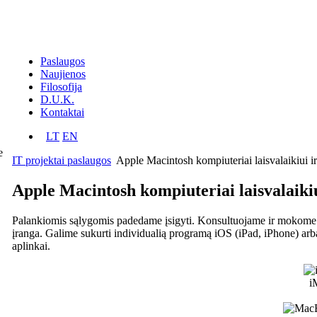
Paslaugos
Naujienos
Filosofija
D.U.K.
Kontaktai
LT
EN
e
IT projektai paslaugos
Apple Macintosh kompiuteriai laisvalaikiui ir
Apple Macintosh kompiuteriai laisvalaikiu
Palankiomis sąlygomis padedame įsigyti. Konsultuojame ir mokome
įranga. Galime sukurti individualią programą iOS (iPad, iPhone
aplinkai.
i