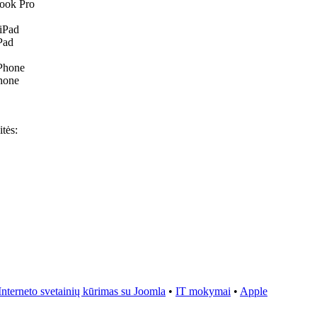
ook Pro
Pad
hone
tės:
Interneto svetainių kūrimas su Joomla
•
IT mokymai
•
Apple