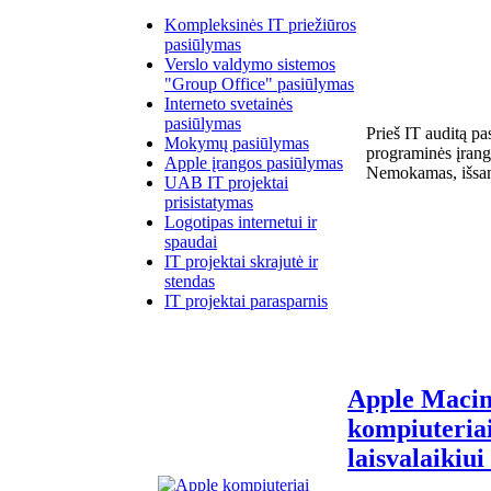
Kompleksinės IT priežiūros
pasiūlymas
Verslo valdymo sistemos
"Group Office" pasiūlymas
Interneto svetainės
pasiūlymas
Prieš IT auditą p
Mokymų pasiūlymas
programinės įrang
Apple įrangos pasiūlymas
Nemokamas, išsamu
UAB IT projektai
prisistatymas
Logotipas internetui ir
spaudai
IT projektai skrajutė ir
stendas
IT projektai parasparnis
Apple Macin
kompiuteria
laisvalaikiui