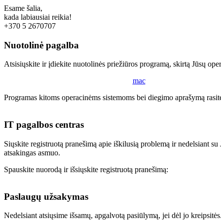
Esame šalia,
kada labiausiai reikia!
+370 5 2670707
Nuotolinė pagalba
Atsisiųskite ir įdiekite nuotolinės priežiūros programą, skirtą Jūsų oper
mac
Programas kitoms operacinėms sistemoms bei diegimo aprašymą rasite
IT pagalbos centras
Siųskite registruotą pranešimą apie iškilusią problemą ir nedelsiant su
atsakingas asmuo.
Spauskite nuorodą ir išsiųskite registruotą pranešimą:
Paslaugų užsakymas
Nedelsiant atsiųsime išsamų, apgalvotą pasiūlymą, jei dėl jo kreipsitė