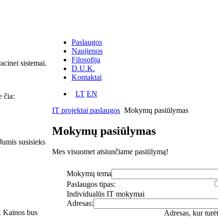
Paslaugos
Naujienos
Filosofija
acinei sistemai.
D.U.K.
Kontaktai
LT
EN
 čia:
IT projektai paslaugos
Mokymų pasiūlymas
Mokymų pasiūlymas
 Jumis susisieks
Mes visuomet atsiunčiame pasiūlymą!
Mokymų tema
Paslaugos tipas:
Individualūs IT mokymai
Adresas:
s. Kainos bus
Adresas, kur turė