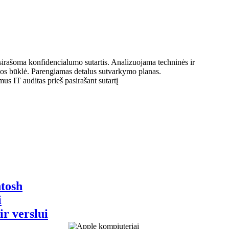
asirašoma konfidencialumo sutartis. Analizuojama techninės ir
os būklė. Parengiamas detalus sutvarkymo planas.
s IT auditas prieš pasirašant sutartį
tosh
i
 ir verslui