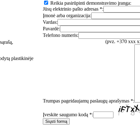
Reikia pasirūpinti demonstravimo įranga:
Jūsų elektrinio pašto adresas *:
Įmonė arba organizacija:
Vardas:
Pavardė:
Telefono numeris:
(pvz. +370 xxx 
sąrašą,
odytą plastikinėje
Trumpas pageidaujamų paslaugų aprašymas *:
Įveskite saugumo kodą *: