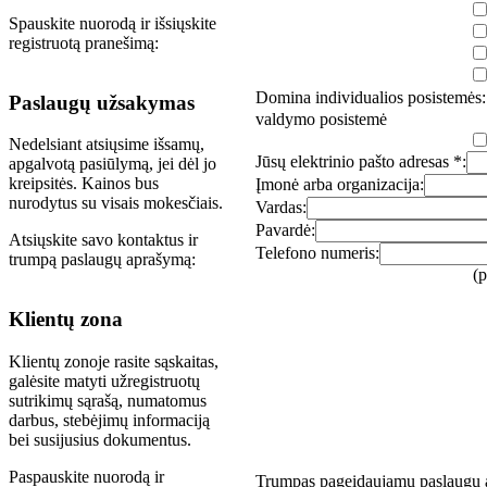
Spauskite nuorodą ir išsiųskite
registruotą pranešimą:
Domina individualios posistemės:
Paslaugų užsakymas
valdymo posistemė
Nedelsiant atsiųsime išsamų,
Jūsų elektrinio pašto adresas *:
apgalvotą pasiūlymą, jei dėl jo
kreipsitės. Kainos bus
Įmonė arba organizacija:
nurodytus su visais mokesčiais.
Vardas:
Pavardė:
Atsiųskite savo kontaktus ir
Telefono numeris:
trumpą paslaugų aprašymą:
(
Klientų zona
Klientų zonoje rasite sąskaitas,
galėsite matyti užregistruotų
sutrikimų sąrašą, numatomus
darbus, stebėjimų informaciją
bei susijusius dokumentus.
Paspauskite nuorodą ir
Trumpas pageidaujamų paslaugų 