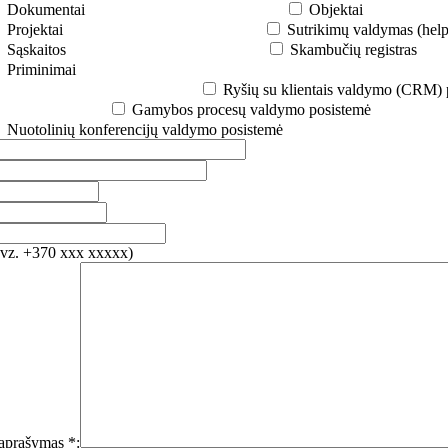
Dokumentai
Objektai
Projektai
Sutrikimų valdymas (hel
Sąskaitos
Skambučių registras
Priminimai
Ryšių su klientais valdymo (CRM) 
Gamybos procesų valdymo posistemė
Nuotolinių konferencijų valdymo posistemė
pvz. +370 xxx xxxxx)
aprašymas *: