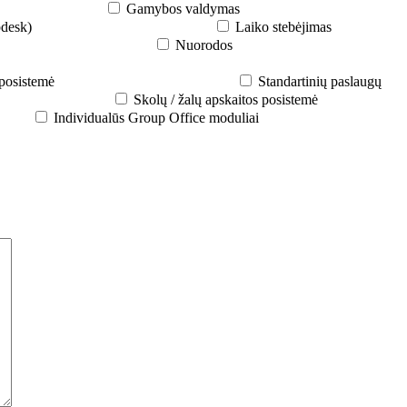
Gamybos valdymas
pdesk)
Laiko stebėjimas
Nuorodos
posistemė
Standartinių paslaugų
Skolų / žalų apskaitos posistemė
Individualūs Group Office moduliai