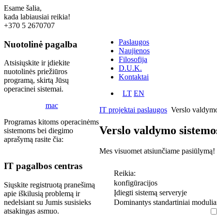
Esame šalia,
kada labiausiai reikia!
+370 5 2670707
Paslaugos
Nuotolinė pagalba
Naujienos
Filosofija
Atsisiųskite ir įdiekite
D.U.K.
nuotolinės priežiūros
Kontaktai
programą, skirtą Jūsų
operacinei sistemai.
LT
EN
mac
IT projektai paslaugos
Verslo valdym
Programas kitoms operacinėms
Verslo valdymo sistemo
sistemoms bei diegimo
aprašymą rasite čia:
Mes visuomet atsiunčiame pasiūlymą!
IT pagalbos centras
Reikia:
konfigūracijos
Siųskite registruotą pranešimą
Įdiegti sistemą serveryje
apie iškilusią problemą ir
Dominantys standartiniai modulia
nedelsiant su Jumis susisieks
atsakingas asmuo.