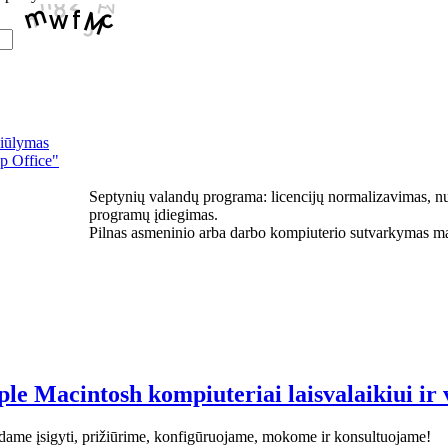
siūlymas
p Office"
Septynių valandų programa: licencijų normalizavimas, n
programų įdiegimas.
Pilnas asmeninio arba darbo kompiuterio sutvarkymas ma
le Macintosh kompiuteriai laisvalaikiui ir 
dame įsigyti, prižiūrime, konfigūruojame, mokome ir konsultuojame!