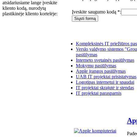
atsidariusiame lange įveskite
kliento kodą, nurodytą
Įveskite saugumo kodą *:
plastikinėje kliento kortelėje:
Kompleksinės IT priežiūros pa
Verslo valdymo sistemos "Grou
pasiūlymas
Interneto svetainės pasiūlymas
Mokymų pasiūlymas
Apple įrangos pasiūlymas
UAB IT projektai prisistatymas
Logotipas internetui ir spaudai
IT projektai skrajutė ir stendas
IT projektai parasparnis
App
Pade