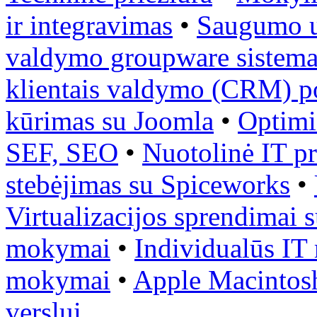
ir integravimas
•
Saugumo u
valdymo groupware sistema
klientais valdymo (CRM) p
kūrimas su Joomla
•
Optimi
SEF, SEO
•
Nuotolinė IT p
stebėjimas su Spiceworks
•
Virtualizacijos sprendimai
mokymai
•
Individualūs I
mokymai
•
Apple Macintosh 
verslui