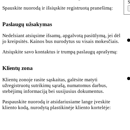
S
Spauskite nuorodą ir išsiųskite registruotą pranešimą:
Paslaugų užsakymas
Nedelsiant atsiųsime išsamų, apgalvotą pasiūlymą, jei dėl
jo kreipsitės. Kainos bus nurodytus su visais mokesčiais.
Atsiųskite savo kontaktus ir trumpą paslaugų aprašymą:
Klientų zona
Klientų zonoje rasite sąskaitas, galėsite matyti
užregistruotų sutrikimų sąrašą, numatomus darbus,
stebėjimų informaciją bei susijusius dokumentus.
Paspauskite nuorodą ir atsidariusiame lange įveskite
kliento kodą, nurodytą plastikinėje kliento kortelėje: