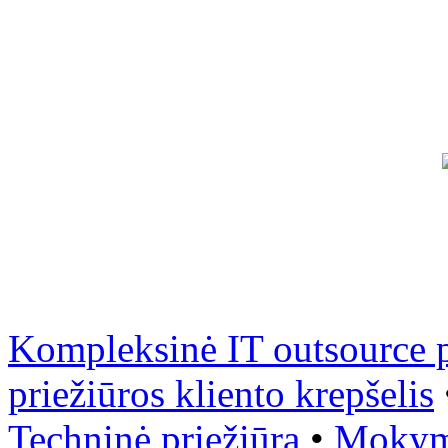
Kompleksinė IT outsource p
priežiūros kliento krepšelis
Techninė priežiūra
•
Mokyma