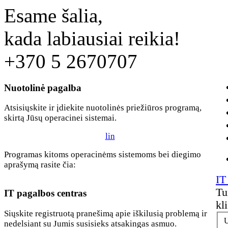
Esame šalia,
kada labiausiai reikia!
+370 5 2670707
Nuotolinė pagalba
Atsisiųskite ir įdiekite nuotolinės priežiūros programą,
skirtą Jūsų operacinei sistemai.
lin
Programas kitoms operacinėms sistemoms bei diegimo
aprašymą rasite čia:
IT
Tu
IT pagalbos centras
kl
Siųskite registruotą pranešimą apie iškilusią problemą ir
U
nedelsiant su Jumis susisieks atsakingas asmuo.